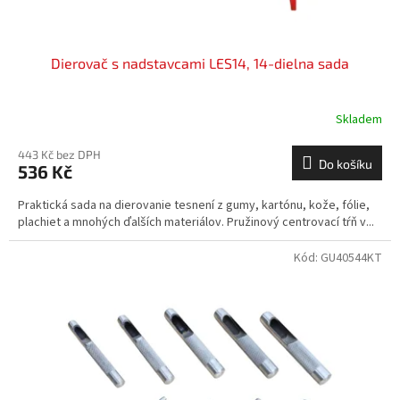
ů
Dierovač s nadstavcami LES14, 14-dielna sada
Skladem
443 Kč bez DPH
Do košíku
536 Kč
Praktická sada na dierovanie tesnení z gumy, kartónu, kože, fólie,
plachiet a mnohých ďalších materiálov. Pružinový centrovací tŕň v...
Kód:
GU40544KT