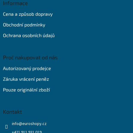
a
Informace
t
Cena a způsob dopravy
í
Obchodní podmínky
Ochrana osobních údajů
Proč nakupovat od nás
Autorizovaný prodejce
Záruka vrácení peněz
Pouze originální zboží
Kontakt
info
@
euroshopy.cz
+421 911 931 019