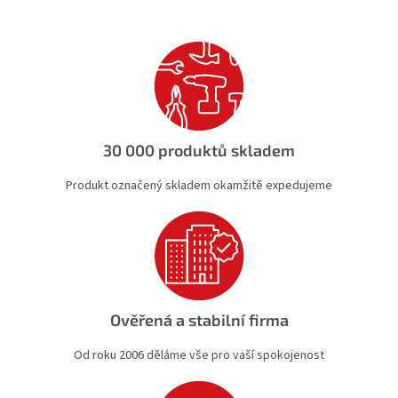
á
d
a
c
í
p
r
v
k
30 000 produktů skladem
y
v
Produkt označený skladem okamžitě expedujeme
ý
p
i
s
u
Ověřená a stabilní firma
Od roku 2006 děláme vše pro vaší spokojenost