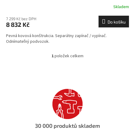
Skladem
7 299 Kč bez DPH
Do košíku
8 832 Kč
Pevná kovová konštrukcia. Separátny zapínač / vypínač.
Odnímateľný podvozok.
1
položek celkem
O
v
l
á
d
a
c
í
p
r
v
k
30 000 produktů skladem
y
v