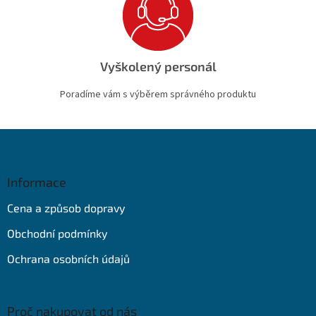
Vyškolený personál
Poradíme vám s výběrem správného produktu
Z
á
p
a
Informace
t
Cena a způsob dopravy
í
Obchodní podmínky
Ochrana osobních údajů
Proč nakupovat od nás