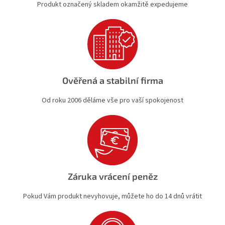
Produkt označený skladem okamžitě expedujeme
ý
p
i
s
u
Ověřená a stabilní firma
Od roku 2006 děláme vše pro vaší spokojenost
Záruka vrácení peněz
Pokud Vám produkt nevyhovuje, můžete ho do 14 dnů vrátit