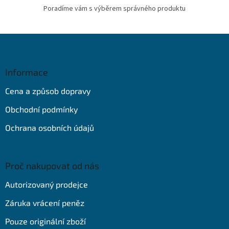
Poradíme vám s výběrem správného produktu
Z
á
p
a
Informace
t
Cena a způsob dopravy
í
Obchodní podmínky
Ochrana osobních údajů
Proč nakupovat od nás
Autorizovaný prodejce
Záruka vrácení peněz
Pouze originální zboží