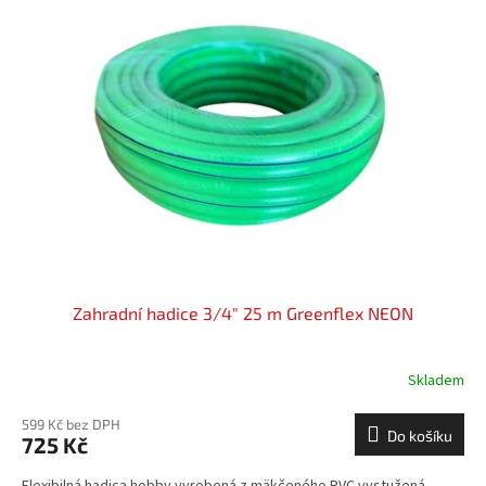
Zahradní hadice 3/4" 25 m Greenflex NEON
Skladem
599 Kč bez DPH
Do košíku
725 Kč
Flexibilná hadica hobby vyrobená z mäkčeného PVC vystužená