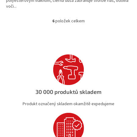
polyesterovým vláknom, čierna duša zabraňuje tvorbe rias, odolná
voči...
6
položek celkem
O
v
l
á
d
a
c
í
p
r
v
k
30 000 produktů skladem
y
v
Produkt označený skladem okamžitě expedujeme
ý
p
i
s
u