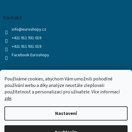
Kontakt
info
@
euroshopy.cz
+421 911 931 019
+421 911 931 019
Facebook Euroshopy
Přijímáme online platby
Používáme cookies, abychom Vám umožnili pohodlné
používání webu a díky analýze neustále zlepšovali
použitelnost a personalizaci pro uživatele. Více informací
zde
.
Nastavení
Vytvořil Shoptet