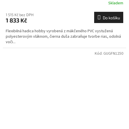
Skladem
1 515 Kč bez DPH
Do košíku
1 833 Kč
Flexibilná hadica hobby vyrobená z mäkčeného PVC vystužená
polyesterovým vláknom, čierna duša zabraňuje tvorbe rias, odolná
voči...
Kód:
GUGFN1250