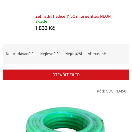
Zahradní hadice 1" 50 m Greenflex NEON
Skladem
1 833 Kč
Ř
a
Nejprodávanější
Nejlevnější
Nejdražší
Abecedně
z
e
n
OTEVŘÍT FILTR
í
p
V
Kód:
GUGFN3450
r
ý
o
p
d
i
u
s
k
p
t
r
ů