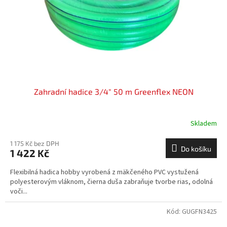
o
d
u
k
t
ů
Zahradní hadice 3/4" 50 m Greenflex NEON
Skladem
1 175 Kč bez DPH
Do košíku
1 422 Kč
Flexibilná hadica hobby vyrobená z mäkčeného PVC vystužená
polyesterovým vláknom, čierna duša zabraňuje tvorbe rias, odolná
voči...
Kód:
GUGFN3425