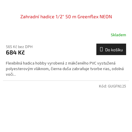
Zahradní hadice 1/2" 50 m Greenflex NEON
Skladem
565 Kč bez DPH
Do košíku
684 Kč
Flexibilná hadica hobby vyrobená z mäkčeného PVC vystužená
polyesterovým vláknom, čierna duša zabraňuje tvorbe rias, odolná
voči...
Kód:
GUGFN125