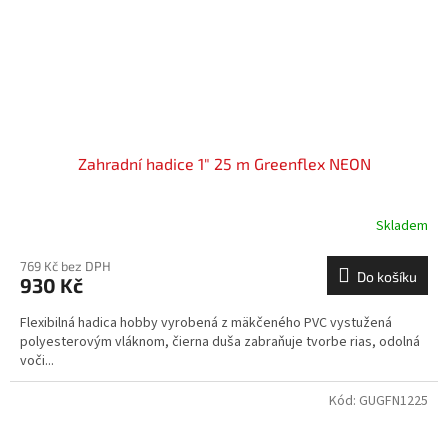
Zahradní hadice 1" 25 m Greenflex NEON
Skladem
769 Kč bez DPH
Do košíku
930 Kč
Flexibilná hadica hobby vyrobená z mäkčeného PVC vystužená
polyesterovým vláknom, čierna duša zabraňuje tvorbe rias, odolná
voči...
Kód:
GUGFN1225