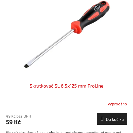
Skrutkovač SL 6,5x125 mm ProLine
Vyprodáno
49 Kč bez DPH
Do košíku
59 Kč
Plochý skrutkovač z vysoko kvalitnej chróm-vanádiovej ocele má