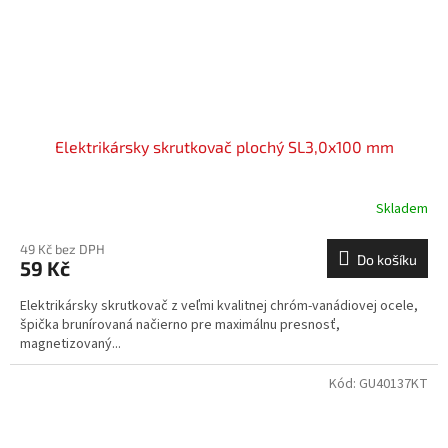
Elektrikársky skrutkovač plochý SL3,0x100 mm
Skladem
49 Kč bez DPH
Do košíku
59 Kč
Elektrikársky skrutkovač z veľmi kvalitnej chróm-vanádiovej ocele,
špička brunírovaná načierno pre maximálnu presnosť,
magnetizovaný...
Kód:
GU40137KT