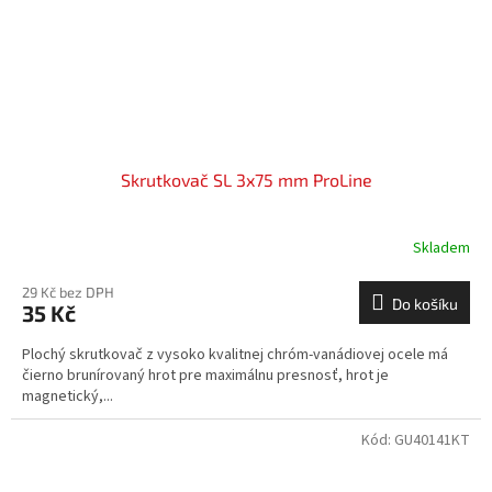
Skrutkovač SL 3x75 mm ProLine
Skladem
29 Kč bez DPH
Do košíku
35 Kč
Plochý skrutkovač z vysoko kvalitnej chróm-vanádiovej ocele má
čierno brunírovaný hrot pre maximálnu presnosť, hrot je
magnetický,...
Kód:
GU40141KT