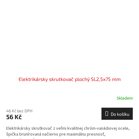
Elektrikársky skrutkovač plochý SL2,5x75 mm
Skladem
46 Kč bez DPH
Do košíku
56 Kč
Elektrikársky skrutkovač z veľmi kvalitnej chróm-vanádiovej ocele,
špička brunírovaná načierno pre maximálnu presnosť,