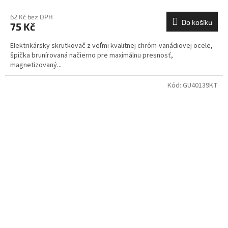
62 Kč bez DPH
Do košíku
75 Kč
Elektrikársky skrutkovač z veľmi kvalitnej chróm-vanádiovej ocele,
špička brunírovaná načierno pre maximálnu presnosť,
magnetizovaný...
Kód:
GU40139KT