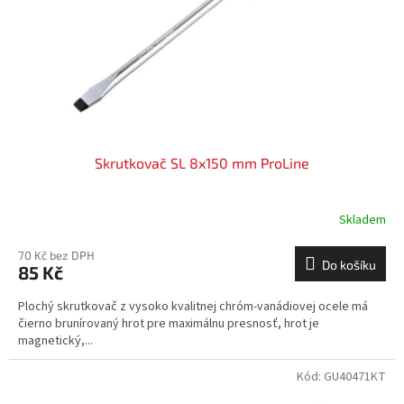
o
d
u
k
t
ů
Skrutkovač SL 8x150 mm ProLine
Skladem
70 Kč bez DPH
Do košíku
85 Kč
Plochý skrutkovač z vysoko kvalitnej chróm-vanádiovej ocele má
čierno brunírovaný hrot pre maximálnu presnosť, hrot je
magnetický,...
Kód:
GU40471KT