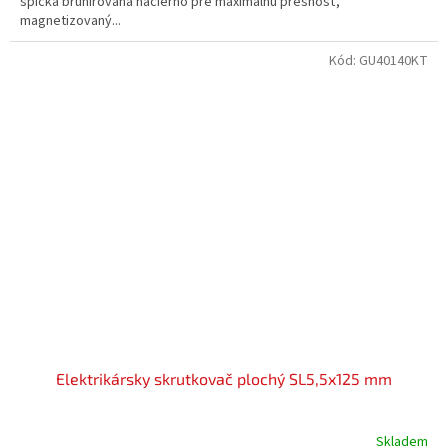
špička brunírovaná načierno pre maximálnu presnosť,
magnetizovaný...
Kód:
GU40140KT
Elektrikársky skrutkovač plochý SL5,5x125 mm
Skladem