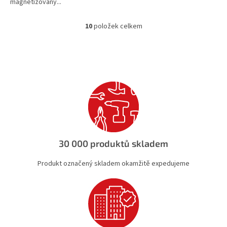
magnetizovaný...
10
položek celkem
O
v
l
á
d
a
c
í
p
r
v
k
30 000 produktů skladem
y
v
Produkt označený skladem okamžitě expedujeme
ý
p
i
s
u