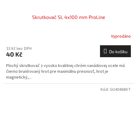
Skrutkovač SL 4x100 mm ProLine
Vyprodáno
33 Kč bez DPH
Do košíku
40 Kč
Plochý skrutkovač z vysoko kvalitnej chróm-vanádiovej ocele má
čierno brunírovaný hrot pre maximálnu presnosť, hrot je
magnetický,...
Kód:
GU40468KT