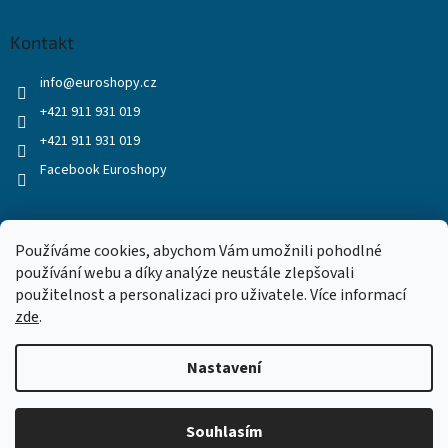
Kontakt
info
@
euroshopy.cz
+421 911 931 019
+421 911 931 019
Facebook Euroshopy
Přijímáme online platby
Používáme cookies, abychom Vám umožnili pohodlné
používání webu a díky analýze neustále zlepšovali
použitelnost a personalizaci pro uživatele. Více informací
zde
.
Nastavení
Vytvořil Shoptet
Souhlasím
Copyright 2026
Euroshopy
. Všechna práva vyhrazena.