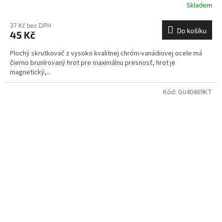
Skladem
37 Kč bez DPH
Do košíku
45 Kč
Plochý skrutkovač z vysoko kvalitnej chróm-vanádiovej ocele má
čierno brunírovaný hrot pre maximálnu presnosť, hrot je
magnetický,...
Kód:
GU40469KT