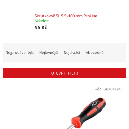
Skrutkovač SL 5,5x100 mm ProLine
Skladem
45 Kč
Ř
a
Nejprodávanější
Nejlevnější
Nejdražší
Abecedně
z
e
n
OTEVŘÍT FILTR
í
p
V
Kód:
GU40472KT
r
ý
o
p
d
i
u
s
k
p
t
r
ů