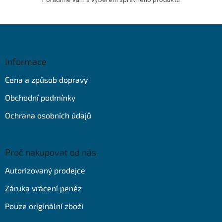
Z
á
p
a
Informace
t
Cena a způsob dopravy
í
Obchodní podmínky
Ochrana osobních údajů
Proč nakupovat od nás
Autorizovaný prodejce
Záruka vrácení peněz
Pouze originální zboží