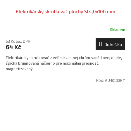
Elektrikársky skrutkovač plochý SL4,0x100 mm
Skladem
53 Kč bez DPH
Do košíku
64 Kč
Elektrikársky skrutkovač z veľmi kvalitnej chróm-vanádiovej ocele,
špička brunírovaná načierno pre maximálnu presnosť,
magnetizovaný...
Kód:
GU40138KT