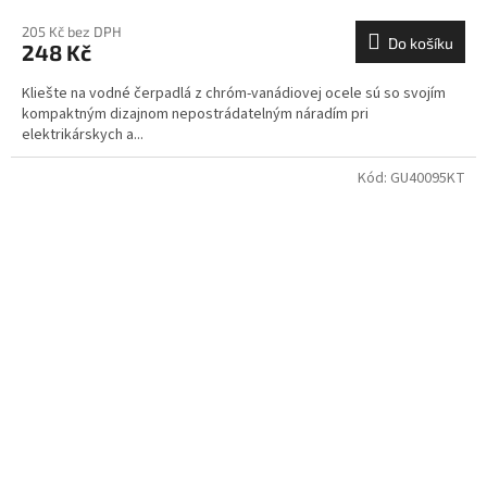
205 Kč bez DPH
Do košíku
248 Kč
Kliešte na vodné čerpadlá z chróm-vanádiovej ocele sú so svojím
kompaktným dizajnom nepostrádatelným náradím pri
elektrikárskych a...
Kód:
GU40095KT