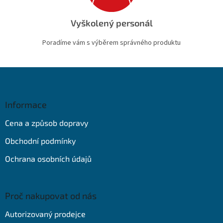
Vyškolený personál
Poradíme vám s výběrem správného produktu
Z
á
p
a
Informace
t
Cena a způsob dopravy
í
Obchodní podmínky
Ochrana osobních údajů
Proč nakupovat od nás
Autorizovaný prodejce