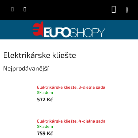
Přejít
NÁKUP
na
obsah
KOŠÍK
Elektrikárske kliešte
Nejprodávanější
Elektrikárske kliešte, 3-dielna sada
Skladem
572 Kč
Elektrikárske kliešte, 4-dielna sada
Skladem
759 Kč