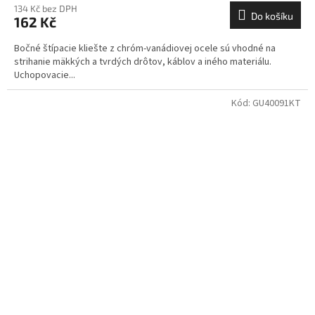
134 Kč bez DPH
Do košíku
162 Kč
Bočné štípacie kliešte z chróm-vanádiovej ocele sú vhodné na
strihanie mäkkých a tvrdých drôtov, káblov a iného materiálu.
Uchopovacie...
Kód:
GU40091KT