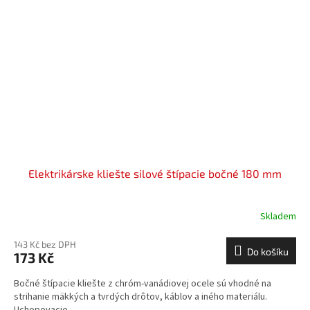
Elektrikárske kliešte silové štípacie bočné 180 mm
Skladem
143 Kč bez DPH
Do košíku
173 Kč
Bočné štípacie kliešte z chróm-vanádiovej ocele sú vhodné na
strihanie mäkkých a tvrdých drôtov, káblov a iného materiálu.
Uchopovacie...