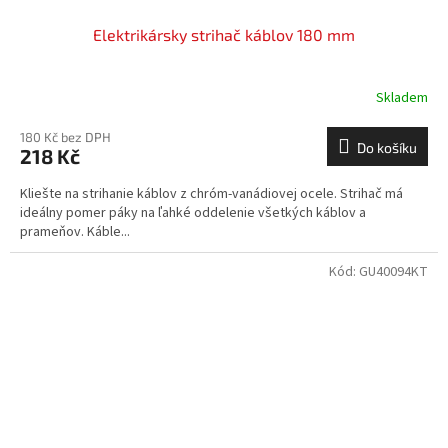
Elektrikársky strihač káblov 180 mm
Skladem
180 Kč bez DPH
Do košíku
218 Kč
Kliešte na strihanie káblov z chróm-vanádiovej ocele. Strihač má
ideálny pomer páky na ľahké oddelenie všetkých káblov a
prameňov. Káble...
Kód:
GU40094KT