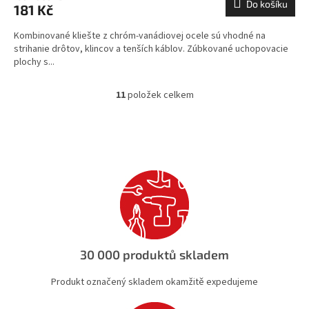
Do košíku
181 Kč
Kombinované kliešte z chróm-vanádiovej ocele sú vhodné na
strihanie drôtov, klincov a tenších káblov. Zúbkované uchopovacie
plochy s...
11
položek celkem
O
v
l
á
d
a
c
í
p
r
v
k
30 000 produktů skladem
y
v
Produkt označený skladem okamžitě expedujeme
ý
p