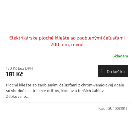
Elektrikárske ploché kliešte so zaoblenými čeľusťami
200 mm, rovné
Skladem
150 Kč bez DPH
Do košíku
181 Kč
Ploché kliešte so zaoblenými čeľusťami z chróm-vanádiovej ocele
sú vhodné na strihanie drôtov, klincov a tenších káblov.
Zúbkované...
Kód:
GU40089KT