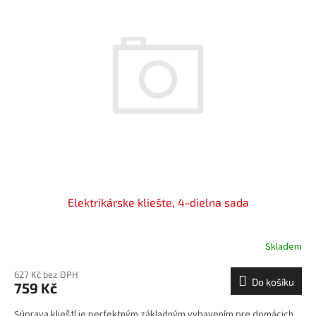
Elektrikárske kliešte, 4-dielna sada
Skladem
627 Kč bez DPH
Do košíku
759 Kč
Súprava klieští je perfektným základným vybavením pre domácich