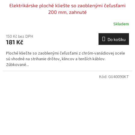
Elektrikárske ploché kliešte so zaoblenými čeľusťami
200 mm, zahnuté
Skladem
150 Kč bez DPH
Do košíku
181 Kč
Ploché kliešte so zaoblenými čeľusťami z chróm-vanádiovej ocele
sú vhodné na strihanie drôtov, klincov a tenších káblov.
Zúbkované...
Kód:
GU40090KT