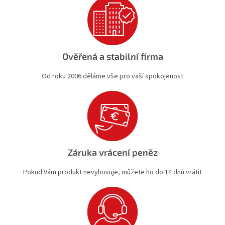
i
s
u
Ověřená a stabilní firma
Od roku 2006 děláme vše pro vaší spokojenost
Záruka vrácení peněz
Pokud Vám produkt nevyhovuje, můžete ho do 14 dnů vrátit