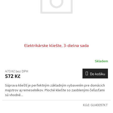
o
d
u
k
t
ů
Elektrikárske kliešte, 3-dielna sada
Skladem
473 Kč bez DPH
Do košíku
572 Kč
Súprava klieští je perfektným základným vybavením pre domácich
majstrov aj remeselníkov. Ploché kliešte so zaoblenými čeľusťami
sú vhodné...
Kód:
GU40097KT