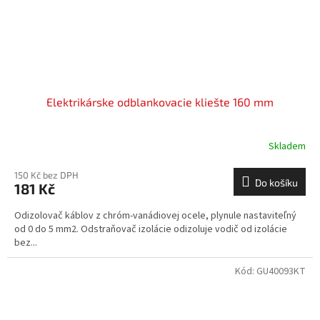
Elektrikárske odblankovacie kliešte 160 mm
Skladem
150 Kč bez DPH
Do košíku
181 Kč
Odizolovač káblov z chróm-vanádiovej ocele, plynule nastaviteľný
od 0 do 5 mm2. Odstraňovač izolácie odizoluje vodič od izolácie
bez...
Kód:
GU40093KT