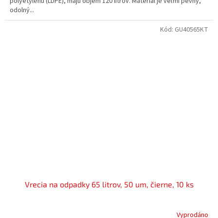
polyetylénu (LDPE), majú objem 120 litrov. Materiál je veľmi pevný,
odolný...
Kód:
GU40565KT
Vrecia na odpadky 65 litrov, 50 um, čierne, 10 ks
Vyprodáno