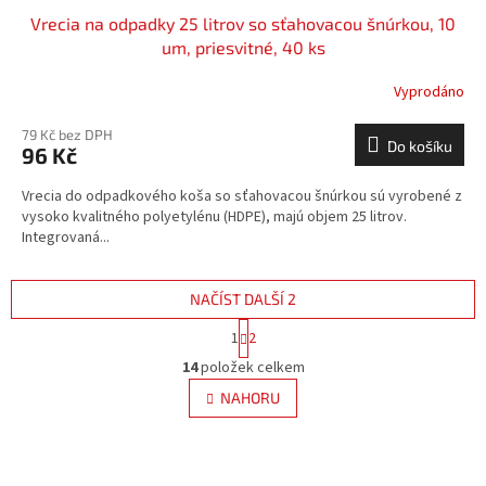
Vrecia na odpadky 25 litrov so sťahovacou šnúrkou, 10
um, priesvitné, 40 ks
Vyprodáno
79 Kč bez DPH
Do košíku
96 Kč
Vrecia do odpadkového koša so sťahovacou šnúrkou sú vyrobené z
vysoko kvalitného polyetylénu (HDPE), majú objem 25 litrov.
Integrovaná...
NAČÍST DALŠÍ 2
S
1
2
t
O
r
14
položek celkem
v
á
l
NAHORU
n
á
k
d
o
v
a
á
c