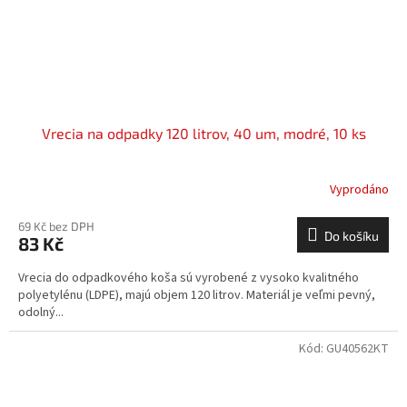
Vrecia na odpadky 120 litrov, 40 um, modré, 10 ks
Vyprodáno
69 Kč bez DPH
Do košíku
83 Kč
Vrecia do odpadkového koša sú vyrobené z vysoko kvalitného
polyetylénu (LDPE), majú objem 120 litrov. Materiál je veľmi pevný,
odolný...
Kód:
GU40562KT