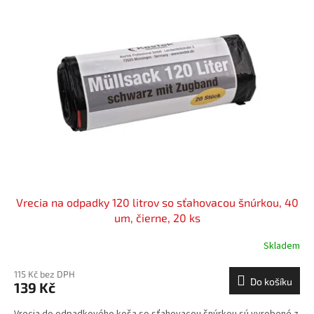
Vrecia na odpadky 120 litrov so sťahovacou šnúrkou, 40
um, čierne, 20 ks
Skladem
115 Kč bez DPH
Do košíku
139 Kč
Vrecia do odpadkového koša so sťahovacou šnúrkou sú vyrobené z