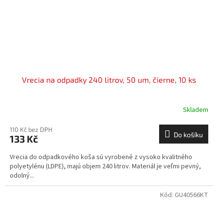
Vrecia na odpadky 240 litrov, 50 um, čierne, 10 ks
Skladem
110 Kč bez DPH
Do košíku
133 Kč
Vrecia do odpadkového koša sú vyrobené z vysoko kvalitného
polyetylénu (LDPE), majú objem 240 litrov. Materiál je veľmi pevný,
odolný...
Kód:
GU40566KT