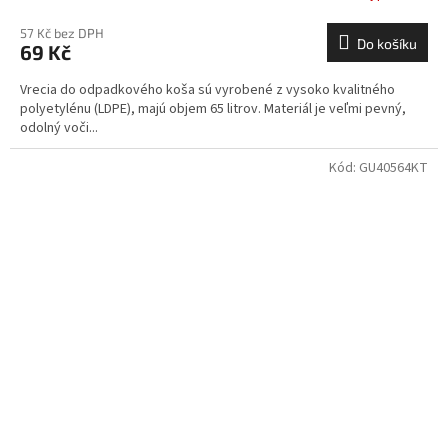
57 Kč bez DPH
Do košíku
69 Kč
Vrecia do odpadkového koša sú vyrobené z vysoko kvalitného
polyetylénu (LDPE), majú objem 65 litrov. Materiál je veľmi pevný,
odolný voči...
Kód:
GU40564KT