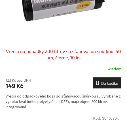
o
d
u
k
t
ů
Vrecia na odpadky 200 litrov so sťahovacou šnúrkou, 50
um, čierne, 10 ks
Skladem
123 Kč bez DPH
Do košíku
149 Kč
Vrecia do odpadkového koša so sťahovacou šnúrkou sú vyrobené z
vysoko kvalitného polyetylénu (LDPE), majú objem 200 litrov.
Integrovaná...
Kód:
GU40570KT