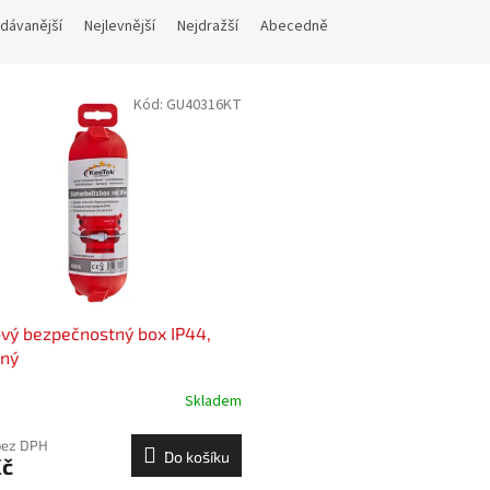
dávanější
Nejlevnější
Nejdražší
Abecedně
Kód:
GU40316KT
vý bezpečnostný box IP44,
ený
Skladem
bez DPH
Do košíku
Kč