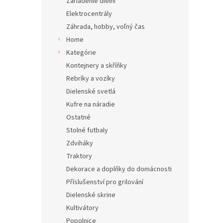
Zariadenie dielní
Elektrocentrály
Záhrada, hobby, voľný čas
Home
Kategórie
Kontejnery a skříňky
Rebríky a vozíky
Dielenské svetlá
Kufre na náradie
Ostatné
Stolné futbaly
Zdviháky
Traktory
Dekorace a doplňky do domácnosti
Příslušenství pro grilování
Dielenské skrine
Kultivátory
Popolnice