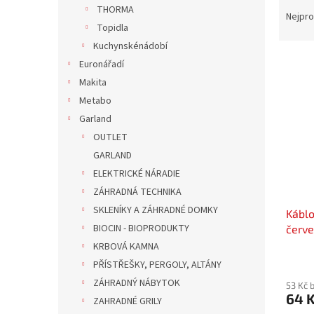
Ř
n
THORMA
a
e
Nejpro
Topidla
z
l
e
Kuchynskénádobí
V
n
Euronářadí
ý
í
Makita
p
p
Metabo
i
r
Garland
s
o
p
OUTLET
d
r
u
GARLAND
o
k
ELEKTRICKÉ NÁRADIE
d
t
ZÁHRADNÁ TECHNIKA
u
ů
SKLENÍKY A ZÁHRADNÉ DOMKY
Káblo
k
BIOCIN - BIOPRODUKTY
červ
t
ů
KRBOVÁ KAMNA
PŘÍSTŘEŠKY, PERGOLY, ALTÁNY
ZÁHRADNÝ NÁBYTOK
53 Kč 
64 
ZAHRADNÉ GRILY