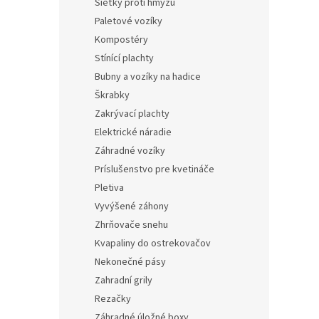
Sieťky proti hmyzu
Paletové vozíky
Kompostéry
Stínící plachty
Bubny a vozíky na hadice
Škrabky
Zakrývací plachty
Elektrické náradie
Záhradné vozíky
Príslušenstvo pre kvetináče
Pletiva
Vyvýšené záhony
Zhrňovače snehu
Kvapaliny do ostrekovačov
Nekonečné pásy
Zahradní grily
Rezačky
Záhradné úložné boxy