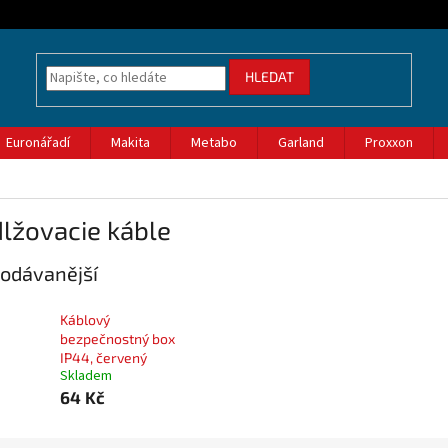
HLEDAT
Euronářadí
Makita
Metabo
Garland
Proxxon
lžovacie káble
odávanější
Káblový
bezpečnostný box
IP44, červený
Skladem
64 Kč