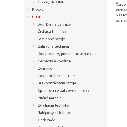
OSIVA, HNOJIVA
Červe
Proxxon
ochran
plasto
GÜDE
ochran
Dom Dielňa Záhrada
Čistiaca technika
Stavebné stroje
Záhradná technika
Kompresory, pneumaticke náradie
Čerpadlá a vodárne
Zváranie
Kovoobrábacie stroje
Drevoobrábacie stroje
Spracovanie palivového dreva
Ručné náradie
Zdvíhacia technika
Nabíjačky autobatérií
Ohrievače