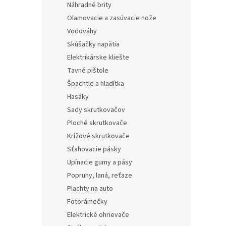
Náhradné brity
Olamovacie a zasúvacie nože
Vodováhy
Skúšačky napätia
Elektrikárske kliešte
Tavné pištole
Špachtle a hladítka
Hasáky
Sady skrutkovačov
Ploché skrutkovače
Krížové skrutkovače
Sťahovacie pásky
Upínacie gumy a pásy
Popruhy, laná, reťaze
Plachty na auto
Fotorámečky
Elektrické ohrievače