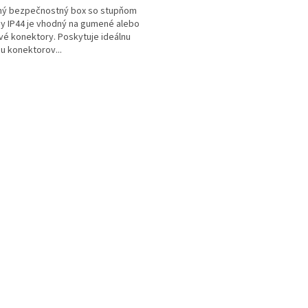
ný bezpečnostný box so stupňom
y IP44 je vhodný na gumené alebo
vé konektory. Poskytuje ideálnu
u konektorov...
O
v
l
á
d
a
c
í
p
r
v
k
y
v
ý
p
i
s