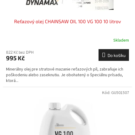
ů
Reťazový olej CHAINSAW OIL 100 VG 100 10 litrov
Skladem
822 Kč bez DPH
Do košíku
995 Kč
Minerálny olej pre stratové mazanie reťazových píl, zabraňuje ich
poškodeniu alebo zaseknutiu. Je obohatený o špeciálnu prísadu,
ktorá...
Kód:
GU501507