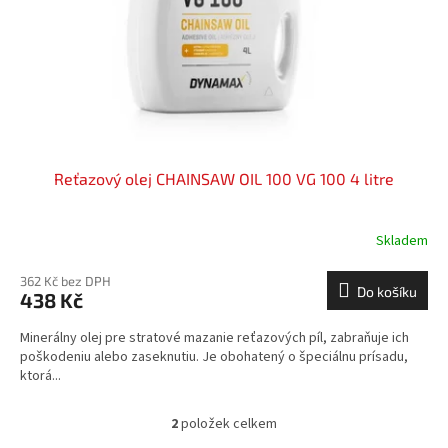
Reťazový olej CHAINSAW OIL 100 VG 100 4 litre
Skladem
362 Kč bez DPH
Do košíku
438 Kč
Minerálny olej pre stratové mazanie reťazových píl, zabraňuje ich
poškodeniu alebo zaseknutiu. Je obohatený o špeciálnu prísadu,
ktorá...
2
položek celkem
O