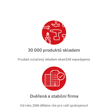
v
l
á
d
a
c
í
p
r
v
k
30 000 produktů skladem
y
v
Produkt označený skladem okamžitě expedujeme
ý
p
i
s
u
Ověřená a stabilní firma
Od roku 2006 děláme vše pro vaší spokojenost