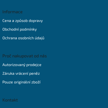
á
p
a
Informace
t
Cena a způsob dopravy
í
Obchodní podmínky
Ochrana osobních údajů
Proč nakupovat od nás
Autorizovaný prodejce
Záruka vrácení peněz
Pouze originální zboží
Kontakt