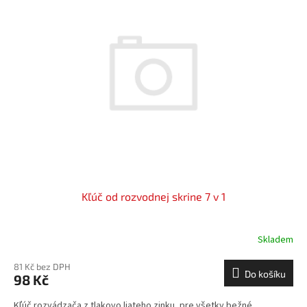
Kľúč od rozvodnej skrine 7 v 1
Skladem
81 Kč bez DPH
Do košíku
98 Kč
Kľúč rozvádzača z tlakovo liateho zinku, pre všetky bežné