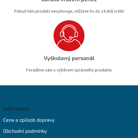
Pokud Vám produkt nevyhovuje, můžete ho do 14 dnů vrátit
Vyškolený personál
Poradíme vám s výběrem správného produktu
Z
á
p
a
Informace
t
Cena a způsob dopravy
í
Obchodní podmínky