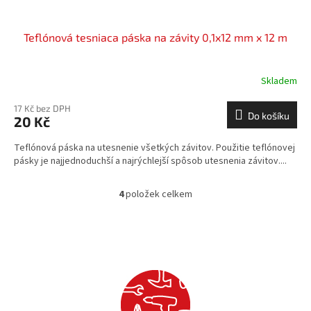
Teflónová tesniaca páska na závity 0,1x12 mm x 12 m
Skladem
17 Kč bez DPH
Do košíku
20 Kč
Teflónová páska na utesnenie všetkých závitov. Použitie teflónovej
pásky je najjednoduchší a najrýchlejší spôsob utesnenia závitov....
4
položek celkem
O
v
l
á
d
a
c
í
p