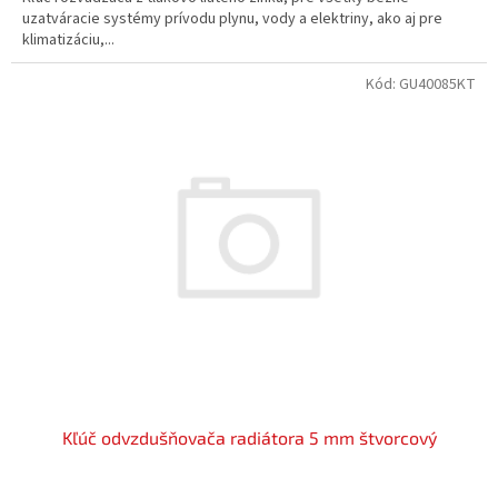
uzatváracie systémy prívodu plynu, vody a elektriny, ako aj pre
klimatizáciu,...
Kód:
GU40085KT
Kľúč odvzdušňovača radiátora 5 mm štvorcový