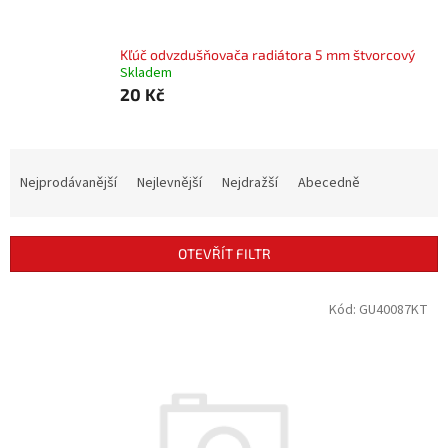
Kľúč odvzdušňovača radiátora 5 mm štvorcový
Skladem
20 Kč
Ř
a
Nejprodávanější
Nejlevnější
Nejdražší
Abecedně
z
e
n
OTEVŘÍT FILTR
í
p
V
Kód:
GU40087KT
r
ý
o
p
d
i
u
s
k
p
t
r
ů