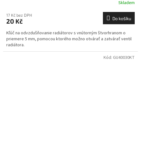
Skladem
17 Kč bez DPH
Do košíku
20 Kč
Kľúč na odvzdušňovanie radiátorov s vnútorným štvorhranom o
priemere 5 mm, pomocou ktorého možno otvárať a zatvárať ventil
radiátora.
Kód:
GU40030KT