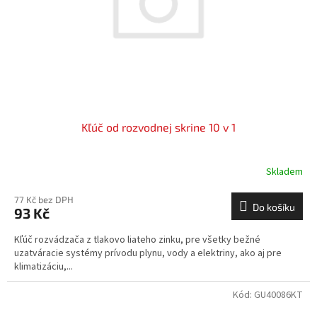
o
d
u
k
t
ů
Kľúč od rozvodnej skrine 10 v 1
Skladem
77 Kč bez DPH
Do košíku
93 Kč
Kľúč rozvádzača z tlakovo liateho zinku, pre všetky bežné
uzatváracie systémy prívodu plynu, vody a elektriny, ako aj pre
klimatizáciu,...
Kód:
GU40086KT