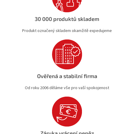
r
v
k
30 000 produktů skladem
y
v
Produkt označený skladem okamžitě expedujeme
ý
p
i
s
u
Ověřená a stabilní firma
Od roku 2006 děláme vše pro vaší spokojenost
Záruka vrácení peněz